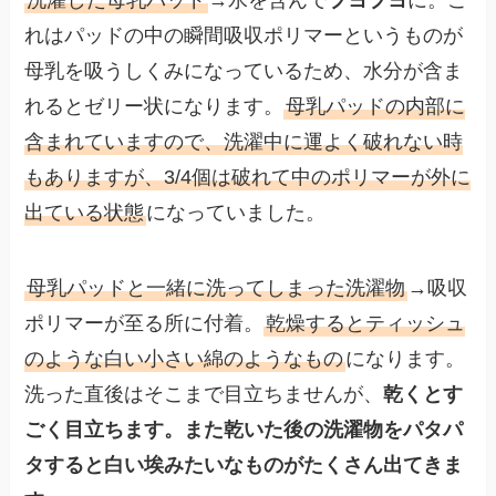
洗濯した母乳パッド
→水を含んで
ブヨブヨ
に。こ
れはパッドの中の瞬間吸収ポリマーというものが
母乳を吸うしくみになっているため、水分が含ま
れるとゼリー状になります。
母乳パッドの内部に
含まれていますので、洗濯中に運よく破れない時
もありますが、3/4個は破れて中のポリマーが外に
出ている状態
になっていました。
母乳パッドと一緒に洗ってしまった洗濯物
→吸収
ポリマーが至る所に付着。
乾燥するとティッシュ
のような白い小さい綿のようなもの
になります。
洗った直後はそこまで目立ちませんが、
乾くとす
ごく目立ちます。また乾いた後の洗濯物をパタパ
タすると白い埃みたいなものがたくさん出てきま