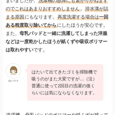
まいましたが、
洗濯機の故障にも繋がりかねます
のでこれはあまりおすすめしません
。
排水溝が詰
まる原因
にもなります。
再度洗濯する場合は
一回
ある程度取り除いてから
にしたほうが安心です。
また、
母乳パッドと一緒に洗濯してしまった洋服
などは一度乾かしたほうが紙くずや吸収ポリマー
は取れやすい
です。
はたいて出てきたゴミを掃除機で
吸うのがまた大変ですが…（泣）
ゆいママ
普通に使って2回目の洗濯の後く
らいには気にならなくなります。
洗濯機
→母乳パッドのポリマーや紙くずが残って